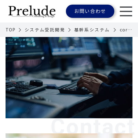
お問い合わせ
TOP
システム受託開発
基幹系システム
core-
system-bn-01-sp
Contact